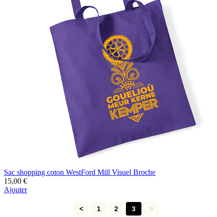
Sac shopping coton WestFord Mill Visuel Broche
15,00 €
Ajouter
<
1
2
3
>