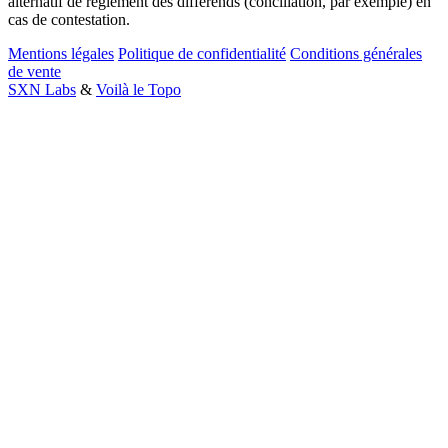
alternatif de règlement des différends (conciliation, par exemple) en
cas de contestation.
Mentions légales
Politique de confidentialité
Conditions générales
de vente
SXN Labs
&
Voilà le Topo