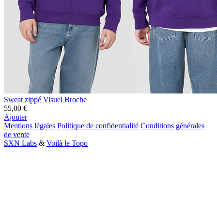
Sweat zippé Visuel Broche
55,00 €
Ajouter
Mentions légales
Politique de confidentialité
Conditions générales
de vente
SXN Labs
&
Voilà le Topo