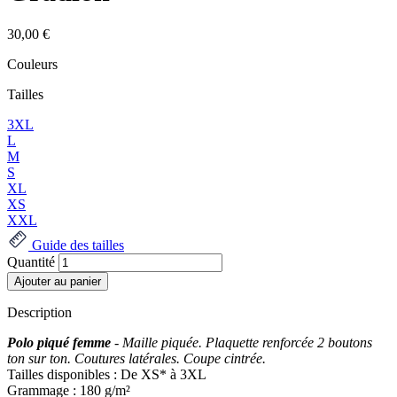
30,00 €
Couleurs
Tailles
3XL
L
M
S
XL
XS
XXL
Guide des tailles
Quantité
Description
Polo piqué femme
- Maille piquée. Plaquette renforcée 2 boutons
ton sur ton. Coutures latérales. Coupe cintrée.
Tailles disponibles : De XS* à 3XL
Grammage : 180 g/m²